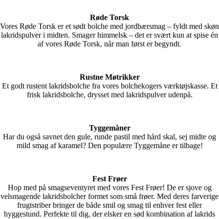
Røde Torsk
Vores Røde Torsk er et sødt bolche med jordbærsmag – fyldt med skøn
lakridspulver i midten. Smager himmelsk – det er svært kun at spise én
af vores Røde Torsk, når man først er begyndt.
Rustne Møtrikker
Et godt rustent lakridsbolche fra vores bolchekogers værktøjskasse. Et
frisk lakridsbolche, drysset med lakridspulver udenpå.
Tyggemåner
Har du også savnet den gule, runde pastil med hård skal, sej midte og
mild smag af karamel? Den populære Tyggemåne er tilbage!
Fest Frøer
Hop med på smagseventyret med vores Fest Frøer! De er sjove og
velsmagende lakridsbolcher formet som små frøer. Med deres farverige
frugtstriber bringer de både smil og smag til enhver fest eller
hyggestund. Perfekte til dig, der elsker en sød kombination af lakrids