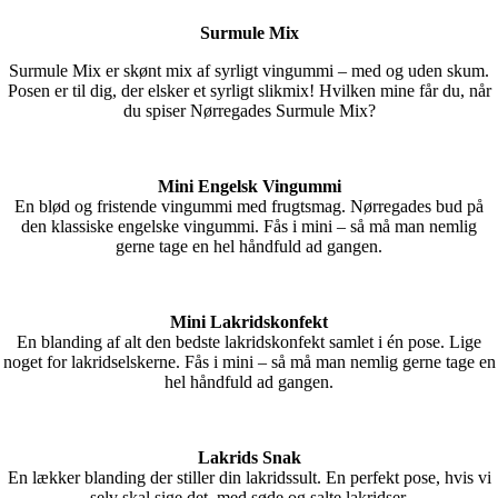
Surmule Mix
Surmule Mix er skønt mix af syrligt vingummi – med og uden skum.
Posen er til dig, der elsker et syrligt slikmix! Hvilken mine får du, når
du spiser Nørregades Surmule Mix?
Mini Engelsk Vingummi
En blød og fristende vingummi med frugtsmag. Nørregades bud på
den klassiske engelske vingummi. Fås i mini – så må man nemlig
gerne tage en hel håndfuld ad gangen.
Mini Lakridskonfekt
En blanding af alt den bedste lakridskonfekt samlet i én pose. Lige
noget for lakridselskerne. Fås i mini – så må man nemlig gerne tage en
hel håndfuld ad gangen.
Lakrids Snak
En lækker blanding der stiller din lakridssult. En perfekt pose, hvis vi
selv skal sige det, med søde og salte lakridser.