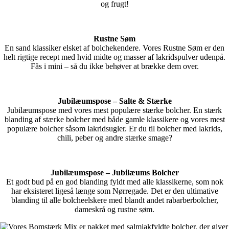
og frugt!
Rustne Søm
En sand klassiker elsket af bolchekendere. Vores Rustne Søm er den
helt rigtige recept med hvid midte og masser af lakridspulver udenpå.
Fås i mini – så du ikke behøver at brække dem over.
Jubilæumspose – Salte & Stærke
Jubilæumspose med vores mest populære stærke bolcher. En stærk
blanding af stærke bolcher med både gamle klassikere og vores mest
populære bolcher såsom lakridsugler. Er du til bolcher med lakrids,
chili, peber og andre stærke smage?
Jubilæumspose – Jubilæums Bolcher
Et godt bud på en god blanding fyldt med alle klassikerne, som nok
har eksisteret ligeså længe som Nørregade. Det er den ultimative
blanding til alle bolcheelskere med blandt andet rabarberbolcher,
dameskrå og rustne søm.