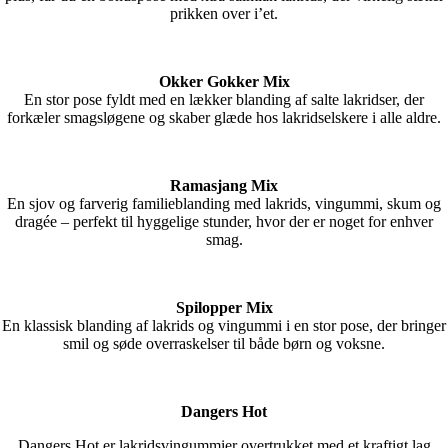
prikken over i’et.
Okker Gokker Mix
En stor pose fyldt med en lækker blanding af salte lakridser, der
forkæler smagsløgene og skaber glæde hos lakridselskere i alle aldre.
Ramasjang Mix
En sjov og farverig familieblanding med lakrids, vingummi, skum og
dragée – perfekt til hyggelige stunder, hvor der er noget for enhver
smag.
Spilopper Mix
En klassisk blanding af lakrids og vingummi i en stor pose, der bringer
smil og søde overraskelser til både børn og voksne.
Dangers Hot
Dangers Hot er lakridsvingummier overtrukket med et kraftigt lag