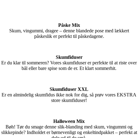
Påske Mix
Skum, vingummi, dragee – denne blandede pose med lækkert
påskeslik er perfekt til påskedagene.
Skumfiduser
Er du klar til sommeren? Vores skumfiduser er perfekte til at riste over
bål eller bare spise som de er. Et klart sommerhit.
Skumfiduser XXL
Er en almindelig skumfidus ikke nok for dig, så prøv vores EKSTRA
store skumfiduser!
Halloween Mix
Bøh! Tør du smage denne slik-blanding med skum, vingummi og
slikkepinde? Indholdet er børnevenligt og enkeltindpakket – perfekt at
dele ud til de små.